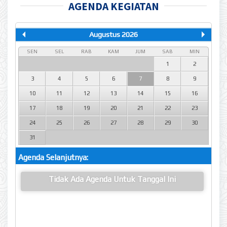
AGENDA KEGIATAN
Augustus 2026
SEN
SEL
RAB
KAM
JUM
SAB
MIN
1
2
3
4
5
6
7
8
9
10
11
12
13
14
15
16
17
18
19
20
21
22
23
24
25
26
27
28
29
30
31
Agenda Selanjutnya:
Tidak Ada Agenda Untuk Tanggal Ini