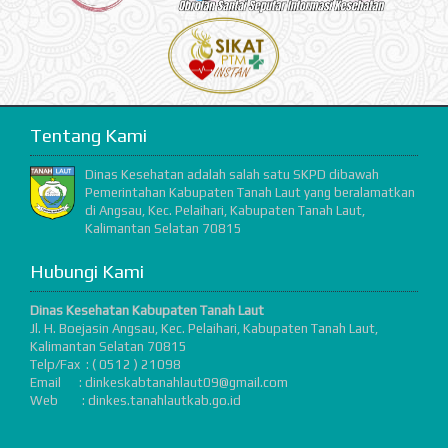
Tentang Kami
Dinas Kesehatan adalah salah satu SKPD dibawah
Pemerintahan Kabupaten Tanah Laut yang beralamatkan
di Angsau, Kec. Pelaihari, Kabupaten Tanah Laut,
Kalimantan Selatan 70815
Hubungi Kami
Dinas Kesehatan Kabupaten Tanah Laut
Jl. H. Boejasin Angsau, Kec. Pelaihari, Kabupaten Tanah Laut,
Kalimantan Selatan 70815
Telp/Fax : ( 0512 ) 21098
Email : dinkeskabtanahlaut09@gmail.com
Web : dinkes.tanahlautkab.go.id