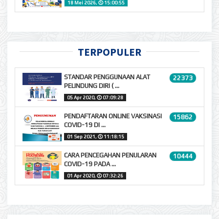
18 Mei 2026,
🕔
15:00:55
TERPOPULER
STANDAR PENGGUNAAN ALAT
22373
PELINDUNG DIRI ( ...
05 Apr 2020,
🕔
07:09:28
PENDAFTARAN ONLINE VAKSINASI
15862
COVID-19 DI ...
01 Sep 2021,
🕔
11:18:15
CARA PENCEGAHAN PENULARAN
10444
COVID-19 PADA ...
01 Apr 2020,
🕔
07:32:26