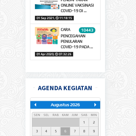
ONLINE VAKSINASI
COVID-19 DI ...
01 Sep 2021,
🕔
11:18:15
CARA
10443
PENCEGAHAN
PENULARAN
COVID-19 PADA ...
01 Apr 2020,
🕔
07:32:26
AGENDA KEGIATAN
Augustus 2026
SEN
SEL
RAB
KAM
JUM
SAB
MIN
1
2
3
4
5
6
7
8
9