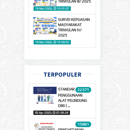
TRIWULAN III/ 2025
18 Mei 2026,
🕔
15:01:07
SURVEI KEPUASAN
MASYARAKAT
TRIWULAN IV/
2025
18 Mei 2026,
🕔
15:00:55
TERPOPULER
STANDAR
22371
PENGGUNAAN
ALAT PELINDUNG
DIRI ( ...
05 Apr 2020,
🕔
07:09:28
15861
PENDAFTARAN