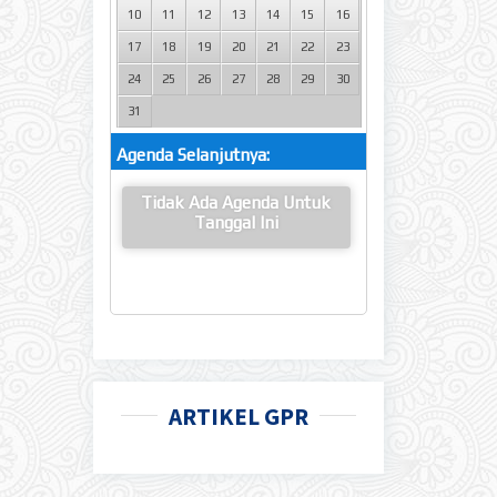
10
11
12
13
14
15
16
17
18
19
20
21
22
23
24
25
26
27
28
29
30
31
Agenda Selanjutnya:
Tidak Ada Agenda Untuk
Tanggal Ini
ARTIKEL GPR