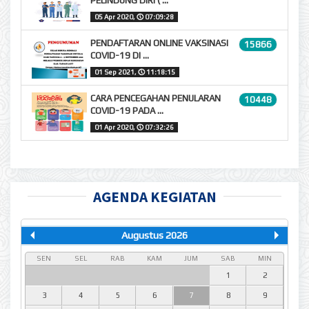
PELINDUNG DIRI ( ...
05 Apr 2020,
🕔
07:09:28
PENDAFTARAN ONLINE VAKSINASI
15866
COVID-19 DI ...
01 Sep 2021,
🕔
11:18:15
CARA PENCEGAHAN PENULARAN
10448
COVID-19 PADA ...
01 Apr 2020,
🕔
07:32:26
AGENDA KEGIATAN
Augustus 2026
SEN
SEL
RAB
KAM
JUM
SAB
MIN
1
2
3
4
5
6
7
8
9