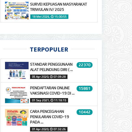
SURVEI KEPUASAN MASYARAKAT
TRIWULAN IV/ 2025
18 Mei 2026,
🕔
15:00:55
TERPOPULER
STANDAR PENGGUNAAN
22370
ALAT PELINDUNG DIRI ( ...
05 Apr 2020,
🕔
07:09:28
PENDAFTARAN ONLINE
15861
VAKSINASI COVID-19 DI ...
01 Sep 2021,
🕔
11:18:15
CARA PENCEGAHAN
10442
PENULARAN COVID-19
PADA ...
01 Apr 2020,
🕔
07:32:26