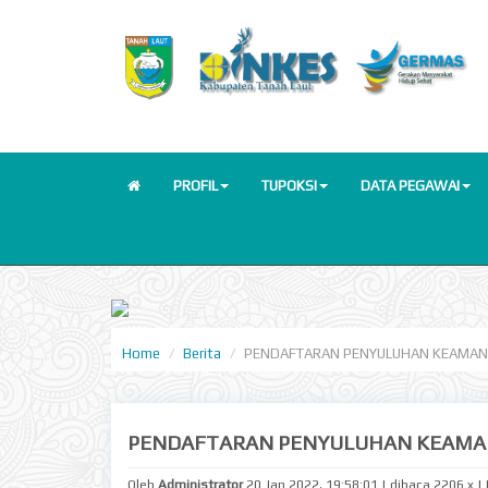
PROFIL
TUPOKSI
DATA PEGAWAI
Home
Berita
PENDAFTARAN PENYULUHAN KEAMA
PENDAFTARAN PENYULUHAN KEAMA
Oleh
Administrator
20 Jan 2022, 19:58:01 | dibaca 2206 x |