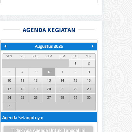
AGENDA KEGIATAN
Augustus 2026
SEN
SEL
RAB
KAM
JUM
SAB
MIN
1
2
3
4
5
6
7
8
9
10
11
12
13
14
15
16
17
18
19
20
21
22
23
24
25
26
27
28
29
30
31
Agenda Selanjutnya:
Tidak Ada Agenda Untuk Tanggal Ini