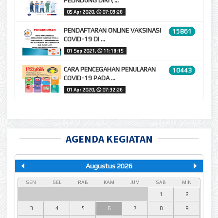
PELINDUNG DIRI ( ...
05 Apr 2020,
🕔
07:09:28
PENDAFTARAN ONLINE VAKSINASI
15861
COVID-19 DI ...
01 Sep 2021,
🕔
11:18:15
CARA PENCEGAHAN PENULARAN
10443
COVID-19 PADA ...
01 Apr 2020,
🕔
07:32:26
AGENDA KEGIATAN
Augustus 2026
SEN
SEL
RAB
KAM
JUM
SAB
MIN
1
2
3
4
5
6
7
8
9